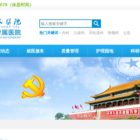
20079（休息时间）
热门关键词：
内科
儿保科
消化道科
肿瘤科
公告
院动态
就医服务
质量管理
护理园地
科研